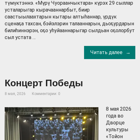
түмүктэннэ. «Мүрү Чуораанчыктара» күрэх 29 сыллар
усталарыгар кырачааннарбыт, биир
саастыылаахтарын кытары алтыһаннар, үрдүк
сценаҕа тахсан, бэйэлэрин талааннарын, дьоҕурдарын
билиһиннэрэн, оҕо уһуйааннарыгар сылдьан оҕолорбут
сыл устата …
Читать далее
Концерт Победы
8 мая, 2026
Комментарии: 0
8 мая 2026
года во
Дворце
культуры
«Тойон