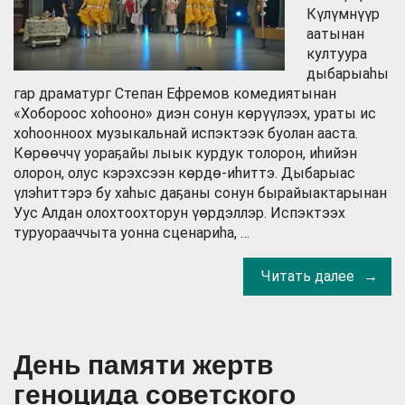
Күлүмнүүр
аатынан
култуура
дыбарыаһы
гар драматург Степан Ефремов комедиятынан
«Хобороос хоһооно» диэн сонун көрүүлээх, ураты ис
хоһоонноох музыкальнай испэктээк буолан ааста.
Көрөөччү уораҕайы лыык курдук толорон, иһийэн
олорон, олус кэрэхсээн көрдө-иһиттэ. Дыбарыас
үлэһиттэрэ бу хаһыс даҕаны сонун бырайыактарынан
Уус Алдан олохтоохторун үөрдэллэр. Испэктээх
туруорааччыта уонна сценариһа, …
Читать далее
День памяти жертв
геноцида советского