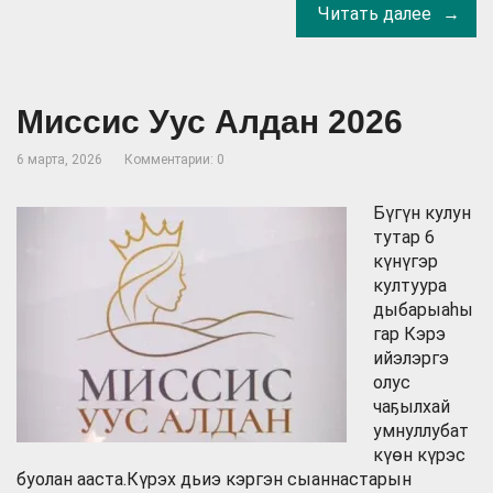
Читать далее
Миссис Уус Алдан 2026
6 марта, 2026
Комментарии: 0
Бүгүн кулун
тутар 6
күнүгэр
култуура
дыбарыаһы
гар Кэрэ
ийэлэргэ
олус
чаҕылхай
умнуллубат
күөн күрэс
буолан ааста.Күрэх дьиэ кэргэн сыаннастарын