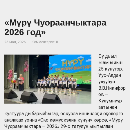
«Мүрү Чуораанчыктара
2026 год»
25 мая, 2026
Комментарии: 0
Бу дьыл
Ыам ыйын
25 күнүгэр,
Уус-Алдан
улууһун
В.В.Никифор
ов —
Күлүмнүүр
аатынан
култуура дыбарыаһыгар, оскуола иннинээҕи оҕолорго
аналлаах уонна «Оҕо көмүскэлин күнүн» көрсө, «Мүрү
Чуораанчыктара — 2026» 29-с төгүлүн ыытыллан