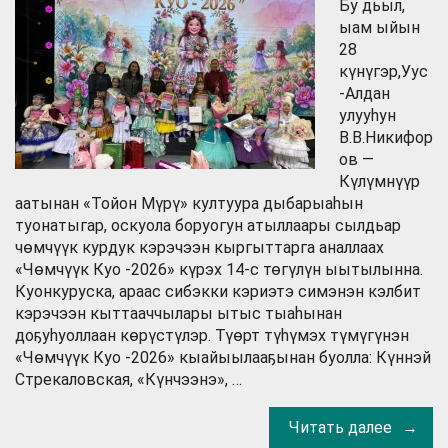
Бу дьыл,
ыам ыйын
28
күнүгэр,Уус
-Алдан
улууһун
В.В.Никифор
ов —
Күлүмнүүр
аатынан «Тойон Мүрү» култуура дыбарыаһын
туонатыгар, оскуола боруогун атыллаары сылдьар
чөмчүүк курдук кэрэчээн кыргыттарга аналлаах
«Чөмчүүк Куо -2026» күрэх 14-с төгүлүн ыытылынна.
Куонкуруска, араас сибэкки кэриэтэ симэнэн кэлбит
кэрэчээн кыттааччылары ытыс тыаһынан
доҕуһуоллаан көрүстүлэр. Түөрт түһүмэх түмүгүнэн
«Чөмчүүк Куо -2026» кыайыылааҕынан буолла: Күннэй
Стрекаловская, «Күнчээнэ», …
Читать далее