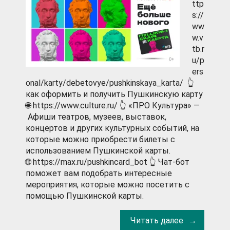
ttp
s://
ww
w.v
tb.r
u/p
ers
onal/karty/debetovye/pushkinskaya_karta/ 👆
как оформить и получить Пушкинскую карту
🌐 https://www.culture.ru/ 👆 «ПРО Культура» —
Афиши театров, музеев, выставок,
концертов и других культурных событий, на
которые можно приобрести билеты с
использованием Пушкинской карты.
🌐 https://max.ru/pushkincard_bot 👆 Чат-бот
поможет вам подобрать интересные
мероприятия, которые можно посетить с
помощью Пушкинской карты.
Читать далее