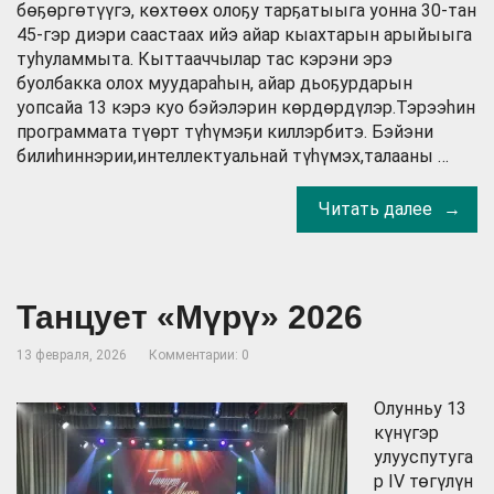
бөҕөргөтүүгэ, көхтөөх олоҕу тарҕатыыга уонна 30-тан
45-гэр диэри саастаах ийэ айар кыахтарын арыйыыга
туһуламмыта. Кыттааччылар тас кэрэни эрэ
буолбакка олох муудараһын, айар дьоҕурдарын
уопсайа 13 кэрэ куо бэйэлэрин көрдөрдүлэр.Тэрээһин
программата түөрт түһүмэҕи киллэрбитэ. Бэйэни
билиһиннэрии,интеллектуальнай түһүмэх,талааны …
Читать далее
Танцует «Мүрү» 2026
13 февраля, 2026
Комментарии: 0
Олунньу 13
күнүгэр
улууспутуга
р IV төгүлүн