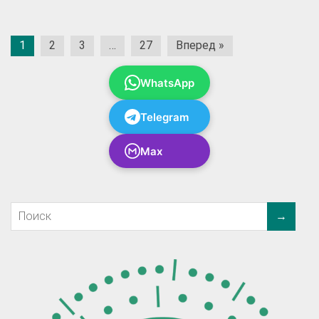
Пагинация
1
2
3
…
27
Вперед »
записей
WhatsApp
Telegram
Max