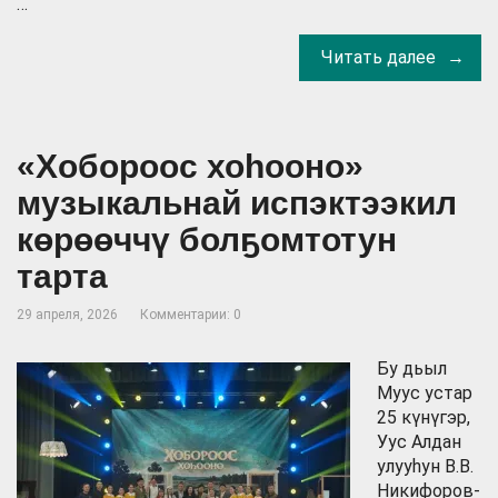
…
Читать далее
«Хобороос хоһооно»
музыкальнай испэктээкил
көрөөччү болҕомтотун
тарта
29 апреля, 2026
Комментарии: 0
Бу дьыл
Муус устар
25 күнүгэр,
Уус Алдан
улууһун В.В.
Никифоров-