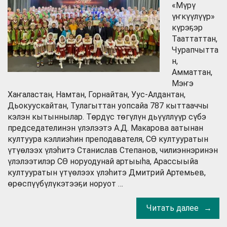
«Мүрү
үҥкүүлүүр»
күрэҕэр
Тааттаттан,
Чурапчытта
н,
Амматтан,
Мэҥэ
Хаҥаластан, Намтан, Горнайтан, Уус-Алдантан,
Дьокуускайтан, Тулагыттан уопсайа 787 кыттааччы
кэлэн кытыннылар. Төрдүс төгүлүн дьүүллүүр сүбэ
председателинэн үлэлээтэ А.Д. Макарова аатынан
култуура кэллиэhин преподавателя, СӨ култууратын
үтүөлээх үлэһитэ Станислав Степанов, чилиэннэринэн
үлэлээтилэр СӨ норуодунай артыыһа, Арассыыйа
култууратын үтүөлээх үлэһитэ Дмитрий Артемьев,
өрөспүүбүлүкэтээҕи норуот …
Читать далее