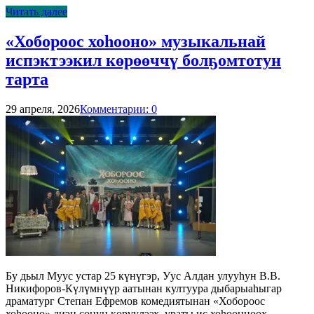
Читать далее
«Хобороос хоһооно» музыкальнай
испэктээкил көрөөччү болҕомтотун
тарта
29 апреля, 2026
Комментарии: 0
Бу дьыл Муус устар 25 күнүгэр, Уус Алдан улууһун В.В.
Никифоров-Күлүмнүүр аатынан култуура дыбарыаһыгар
драматург Степан Ефремов комедиятынан «Хобороос
хоһооно» диэн сонун көрүүлээх, ураты ис хоһоонноох