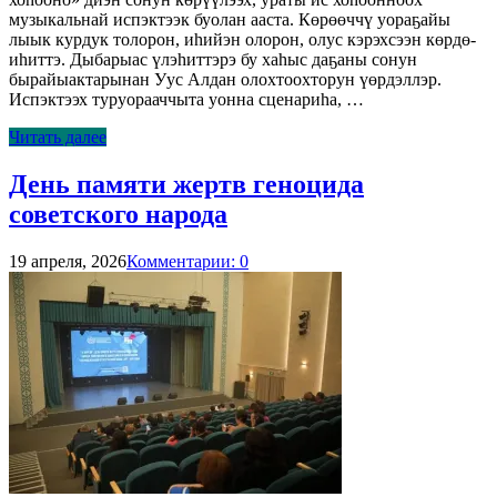
музыкальнай испэктээк буолан ааста. Көрөөччү уораҕайы
лыык курдук толорон, иһийэн олорон, олус кэрэхсээн көрдө-
иһиттэ. Дыбарыас үлэһиттэрэ бу хаһыс даҕаны сонун
бырайыактарынан Уус Алдан олохтоохторун үөрдэллэр.
Испэктээх туруорааччыта уонна сценариһа, …
Читать далее
День памяти жертв геноцида
советского народа
19 апреля, 2026
Комментарии: 0