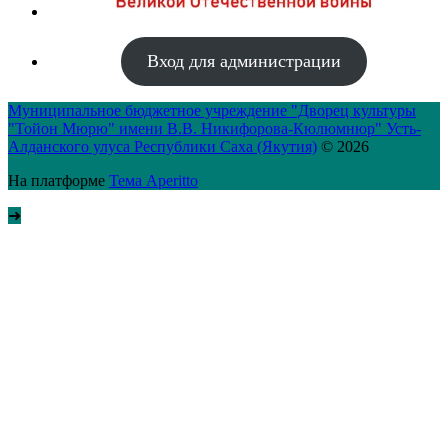
Вход для администрации
Муниципальное бюджетное учреждение "Дворец культуры
"Тойон Мюрю" имени В.В. Никифорова-Кюлюмнюр" Усть-
Алданского улуса Республики Саха (Якутия)
© 2026
На платформе
Тема Aperitto
➜