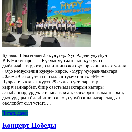
Бу дьыл Ыам ыйын 25 күнүгэр, Уус-Алдан улууһун
В.В.Никифоров — Күлүмнүүр аатынан култуура
дыбарыаһыгар, оскуола иннинээҕи оҕолорго аналлаах уонна
«Оҕо көмүскэлин күнүн» көрсө, «Мүрү Чуораанчыктара —
2026» 29-с төгүлүн ыытыллан түмүктэннэ. «Мүрү
Чуораанчыктара» күрэх 29 сыллар усталарыгар
кырачааннарбыт, биир саастыылаахтарын кытары
алтыһаннар, үрдүк сценаҕа тахсан, бэйэлэрин талааннарын,
дьоҕурдарын билиһиннэрэн, оҕо уһуйааннарыгар сылдьан
оҕолорбут сыл устата …
Читать далее
Концерт Победы