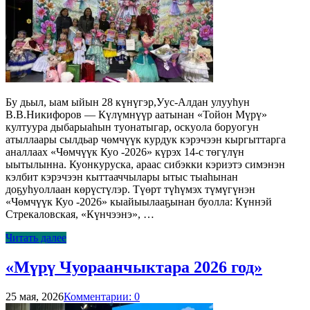
Бу дьыл, ыам ыйын 28 күнүгэр,Уус-Алдан улууһун
В.В.Никифоров — Күлүмнүүр аатынан «Тойон Мүрү»
култуура дыбарыаһын туонатыгар, оскуола боруогун
атыллаары сылдьар чөмчүүк курдук кэрэчээн кыргыттарга
аналлаах «Чөмчүүк Куо -2026» күрэх 14-с төгүлүн
ыытылынна. Куонкуруска, араас сибэкки кэриэтэ симэнэн
кэлбит кэрэчээн кыттааччылары ытыс тыаһынан
доҕуһуоллаан көрүстүлэр. Түөрт түһүмэх түмүгүнэн
«Чөмчүүк Куо -2026» кыайыылааҕынан буолла: Күннэй
Стрекаловская, «Күнчээнэ», …
Читать далее
«Мүрү Чуораанчыктара 2026 год»
25 мая, 2026
Комментарии: 0