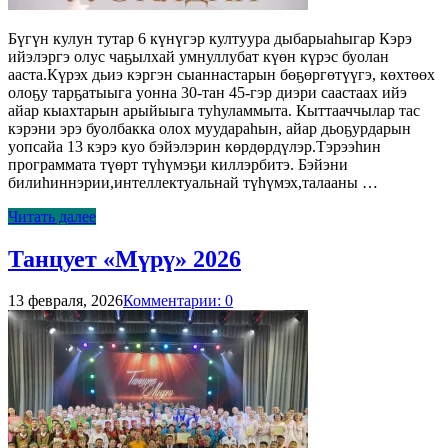
Бүгүн кулун тутар 6 күнүгэр култуура дыбарыаһыгар Кэрэ
ийэлэргэ олус чаҕылхай умнуллубат күөн күрэс буолан
ааста.Күрэх дьиэ кэргэн сыаннастарын бөҕөргөтүүгэ, көхтөөх
олоҕу тарҕатыыга уонна 30-тан 45-гэр диэри саастаах ийэ
айар кыахтарын арыйыыга туһуламмыта. Кыттааччылар тас
кэрэни эрэ буолбакка олох муудараһын, айар дьоҕурдарын
уопсайа 13 кэрэ куо бэйэлэрин көрдөрдүлэр.Тэрээһин
программата түөрт түһүмэҕи киллэрбитэ. Бэйэни
билиһиннэрии,интеллектуальнай түһүмэх,талааны …
Читать далее
Танцует «Мүрү» 2026
13 февраля, 2026
Комментарии: 0