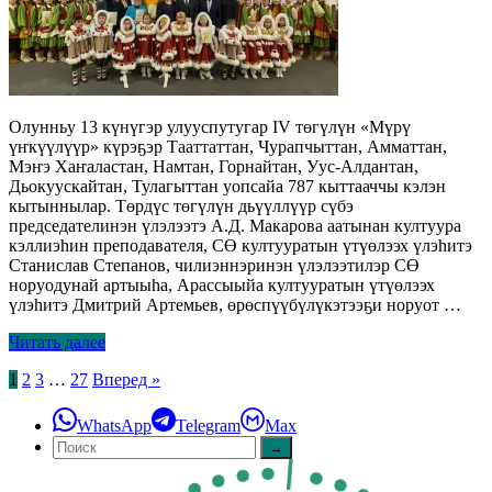
Олунньу 13 күнүгэр улууспутугар IV төгүлүн «Мүрү
үҥкүүлүүр» күрэҕэр Тааттаттан, Чурапчыттан, Амматтан,
Мэҥэ Хаҥаластан, Намтан, Горнайтан, Уус-Алдантан,
Дьокуускайтан, Тулагыттан уопсайа 787 кыттааччы кэлэн
кытыннылар. Төрдүс төгүлүн дьүүллүүр сүбэ
председателинэн үлэлээтэ А.Д. Макарова аатынан култуура
кэллиэhин преподавателя, СӨ култууратын үтүөлээх үлэһитэ
Станислав Степанов, чилиэннэринэн үлэлээтилэр СӨ
норуодунай артыыһа, Арассыыйа култууратын үтүөлээх
үлэһитэ Дмитрий Артемьев, өрөспүүбүлүкэтээҕи норуот …
Читать далее
Пагинация
1
2
3
…
27
Вперед »
записей
WhatsApp
Telegram
Max