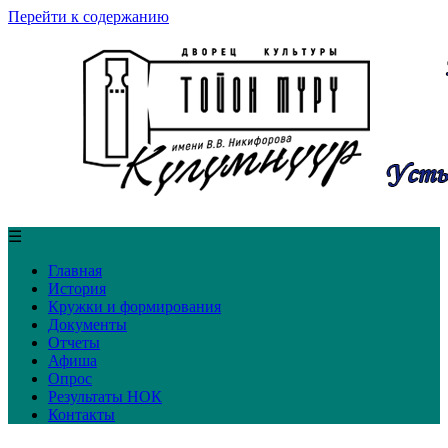
Перейти к содержанию
☰
Главная
История
Кружки и формирования
Документы
Отчеты
Афиша
Опрос
Результаты НОК
Контакты