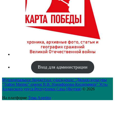
Вход для администрации
Муниципальное бюджетное учреждение "Дворец культуры
"Тойон Мюрю" имени В.В. Никифорова-Кюлюмнюр" Усть-
Алданского улуса Республики Саха (Якутия)
© 2026
На платформе
Тема Aperitto