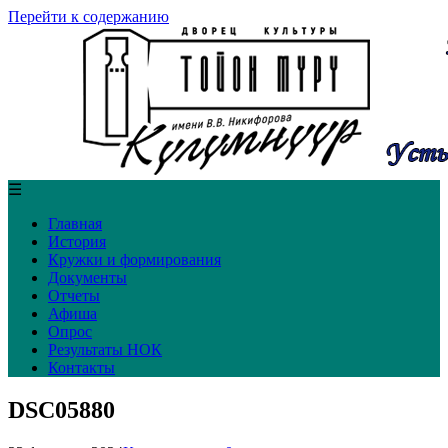
Перейти к содержанию
☰
Главная
История
Кружки и формирования
Документы
Отчеты
Афиша
Опрос
Результаты НОК
Контакты
DSC05880