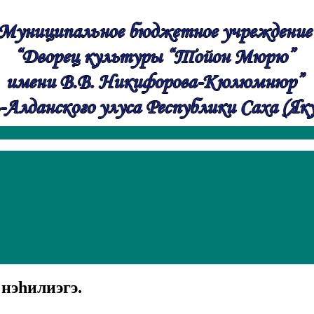
нэһилиэгэ.