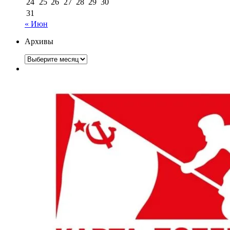
24
25
26
27
28
29
30
31
« Июн
Архивы
Архивы