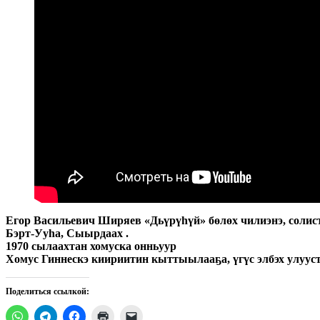
Егор Васильевич Ширяев «Дьүрүһүй» бөлөх чилиэнэ, солист
Бэрт-Ууһа, Сыырдаах .
1970 сылаахтан хомуска онньуур
Хомус Гиннескэ киириитин кыттыылааҕа, үгүс элбэх улууст
Поделиться ссылкой: