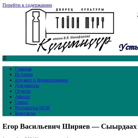
Перейти к содержанию
☰
Главная
История
Кружки и формирования
Документы
Отчеты
Афиша
Опрос
Результаты НОК
Контакты
Егор Васильевич Ширяев — Сыырдаах 