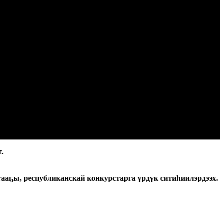
.
ааҕы, республиканскай конкурстарга үрдүк ситиһиилэрдээх.