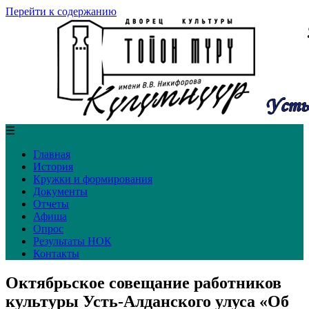
Перейти к содержанию
☰
Главная
История
Кружки и формирования
Документы
Отчеты
Афиша
Опрос
Результаты НОК
Контакты
Октябрьское совещание работников
культуры Усть-Алданского улуса «Об