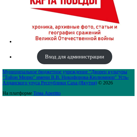
Вход для администрации
Муниципальное бюджетное учреждение "Дворец культуры
"Тойон Мюрю" имени В.В. Никифорова-Кюлюмнюр" Усть-
Алданского улуса Республики Саха (Якутия)
© 2026
На платформе
Тема Aperitto