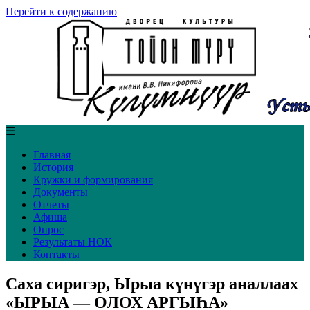
Перейти к содержанию
☰
Главная
История
Кружки и формирования
Документы
Отчеты
Афиша
Опрос
Результаты НОК
Контакты
Саха сиригэр, Ырыа күнүгэр аналлаах
«ЫРЫА — ОЛОХ АРГЫҺА»