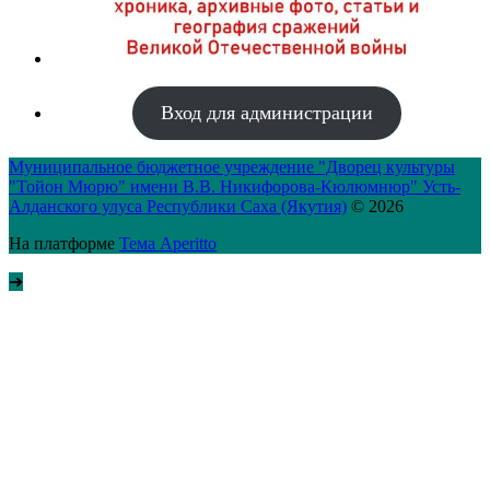
Вход для администрации
Муниципальное бюджетное учреждение "Дворец культуры
"Тойон Мюрю" имени В.В. Никифорова-Кюлюмнюр" Усть-
Алданского улуса Республики Саха (Якутия)
© 2026
На платформе
Тема Aperitto
➜