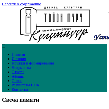
Перейти к содержанию
☰
Главная
История
Кружки и формирования
Документы
Отчеты
Афиша
Опрос
Результаты НОК
Контакты
Свеча памяти