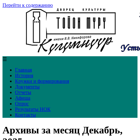
Перейти к содержанию
☰
Главная
История
Кружки и формирования
Документы
Отчеты
Афиша
Опрос
Результаты НОК
Контакты
Архивы за месяц Декабрь,