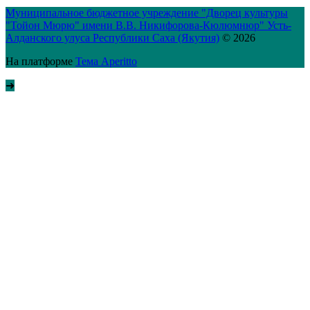
Муниципальное бюджетное учреждение "Дворец культуры
"Тойон Мюрю" имени В.В. Никифорова-Кюлюмнюр" Усть-
Алданского улуса Республики Саха (Якутия)
© 2026
На платформе
Тема Aperitto
➜