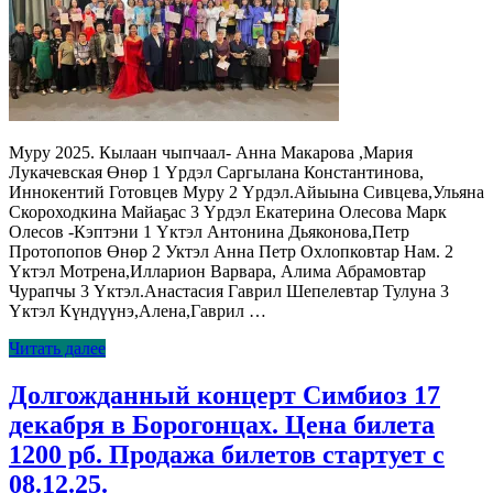
Муру 2025. Кылаан чыпчаал- Анна Макарова ,Мария
Лукачевская Өнөр 1 Үрдэл Саргылана Константинова,
Иннокентий Готовцев Муру 2 Үрдэл.Айыына Сивцева,Ульяна
Скороходкина Майаҕас 3 Үрдэл Екатерина Олесова Марк
Олесов -Кэптэни 1 Үктэл Антонина Дьяконова,Петр
Протопопов Өнөр 2 Уктэл Анна Петр Охлопковтар Нам. 2
Үктэл Мотрена,Илларион Варвара, Алима Абрамовтар
Чурапчы 3 Үктэл.Анастасия Гаврил Шепелевтар Тулуна 3
Үктэл Күндүүнэ,Алена,Гаврил …
Читать далее
Долгожданный концерт Симбиоз 17
декабря в Борогонцах. Цена билета
1200 рб. Продажа билетов стартует с
08.12.25.