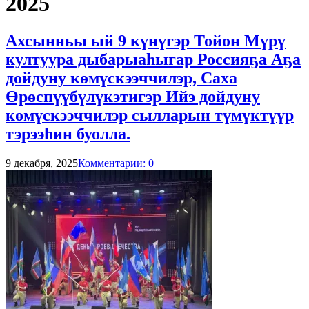
2025
Ахсынньы ый 9 күнүгэр Тойон Мүрү
култуура дыбарыаһыгар Россияҕа Аҕа
дойдуну көмүскээччилэр, Саха
Өрөспүүбүлүкэтигэр Ийэ дойдуну
көмүскээччилэр сылларын түмүктүүр
тэрээһин буолла.
9 декабря, 2025
Комментарии: 0