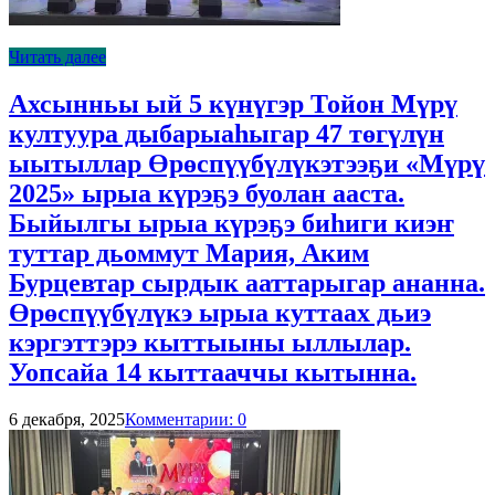
Читать далее
Ахсынньы ый 5 күнүгэр Тойон Мүрү
култуура дыбарыаһыгар 47 төгүлүн
ыытыллар Өрөспүүбүлүкэтээҕи «Мүрү
2025» ырыа күрэҕэ буолан ааста.
Быйылгы ырыа күрэҕэ биһиги киэҥ
туттар дьоммут Мария, Аким
Бурцевтар сырдык ааттарыгар ананна.
Өрөспүүбүлүкэ ырыа куттаах дьиэ
кэргэттэрэ кыттыыны ыллылар.
Уопсайа 14 кыттааччы кытынна.
6 декабря, 2025
Комментарии: 0