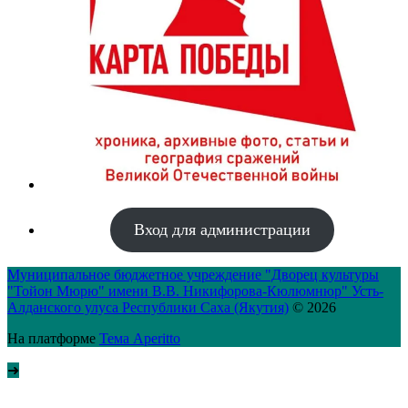
Вход для администрации
Муниципальное бюджетное учреждение "Дворец культуры
"Тойон Мюрю" имени В.В. Никифорова-Кюлюмнюр" Усть-
Алданского улуса Республики Саха (Якутия)
© 2026
На платформе
Тема Aperitto
➜