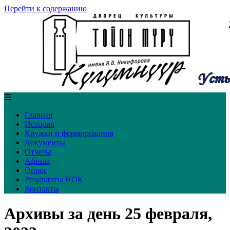
Перейти к содержанию
☰
Главная
История
Кружки и формирования
Документы
Отчеты
Афиша
Опрос
Результаты НОК
Контакты
Архивы за день 25 февраля,