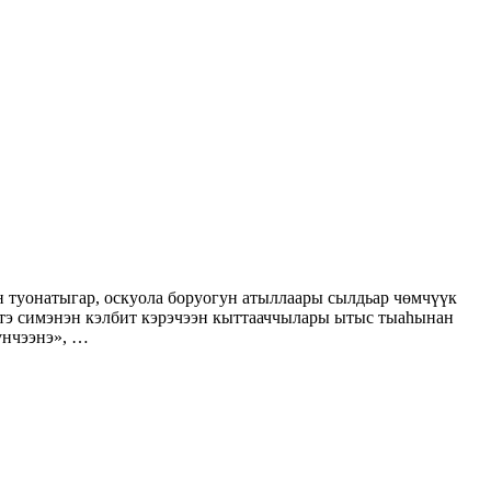
туонатыгар, оскуола боруогун атыллаары сылдьар чөмчүүк
иэтэ симэнэн кэлбит кэрэчээн кыттааччылары ытыс тыаһынан
үнчээнэ», …