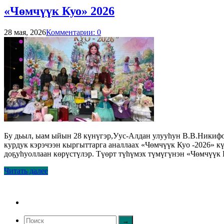
«Чөмчүүк Куо» 2026
28 мая, 2026
Комментарии: 0
Бу дьыл, ыам ыйын 28 күнүгэр,Уус-Алдан улууһун В.В.Никиф
курдук кэрэчээн кыргыттарга аналлаах «Чөмчүүк Куо -2026» к
доҕуһуоллаан көрүстүлэр. Түөрт түһүмэх түмүгүнэн «Чөмчүүк
Читать далее