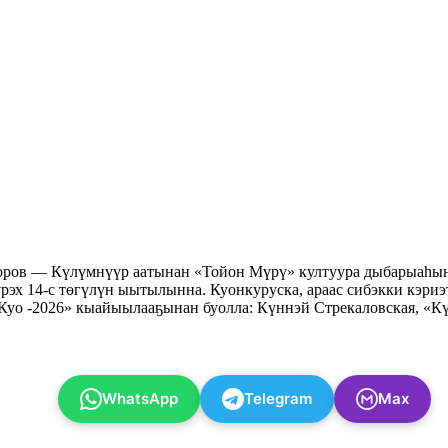
оров — Күлүмнүүр аатынан «Тойон Мүрү» култуура дыбарыаһын 
үрэх 14-с төгүлүн ыытылынна. Куонкуруска, араас сибэкки кэр
 Куо -2026» кыайыылааҕынан буолла: Күннэй Стрекаловская, «К
WhatsApp
Telegram
Max